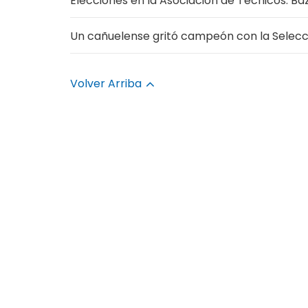
Elecciones en la Asociación de Técnicos: Ba
Un cañuelense gritó campeón con la Selec
Volver Arriba