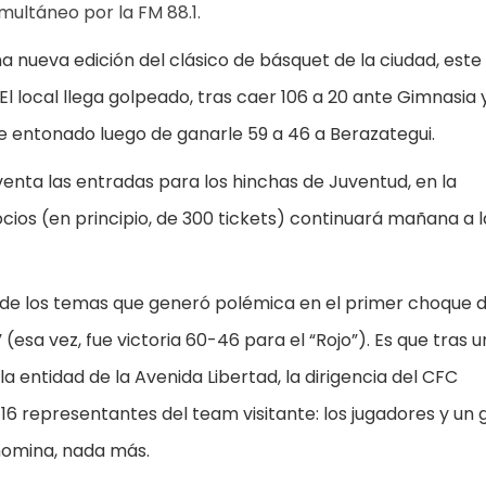
multáneo por la FM 88.1.
 nueva edición del clásico de básquet de la ciudad, este
. El local llega golpeado, tras caer 106 a 20 ante Gimnasia 
ne entonado luego de ganarle 59 a 46 a Berazategui.
venta las entradas para los hinchas de Juventud, en la
socios (en principio, de 300 tickets) continuará mañana a l
o de los temas que generó polémica en el primer choque d
 (esa vez, fue victoria 60-46 para el “Rojo”). Es que tras u
 entidad de la Avenida Libertad, la dirigencia del CFC
 representantes del team visitante: los jugadores y un 
nomina, nada más.