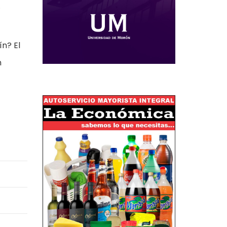
.
n? El
n