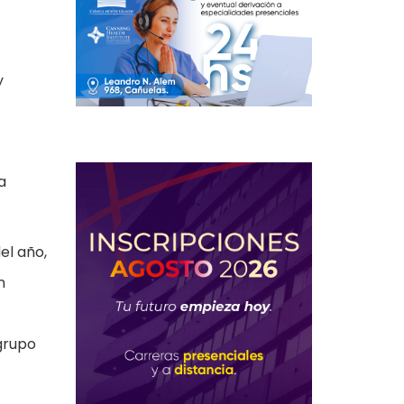
y
a
el año,
n
grupo