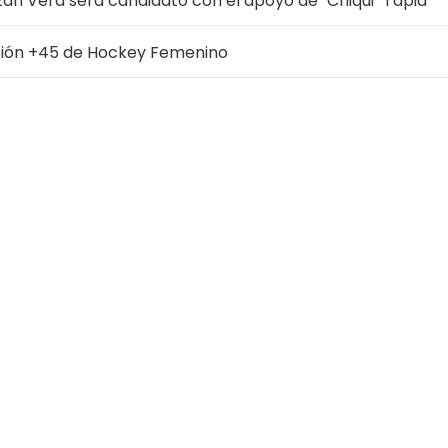
zán Vera será candidato con el apoyo de "Chiqui" Tapia
ción +45 de Hockey Femenino