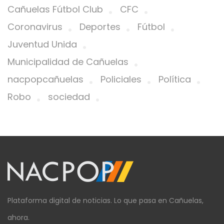
Cañuelas Fútbol Club
CFC
Coronavirus
Deportes
Fútbol
Juventud Unida
Municipalidad de Cañuelas
nacpopcañuelas
Policiales
Política
Robo
sociedad
Plataforma digital de noticias. Lo que pasa en Cañuelas,
ahora.