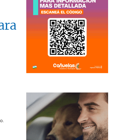
ara
o.