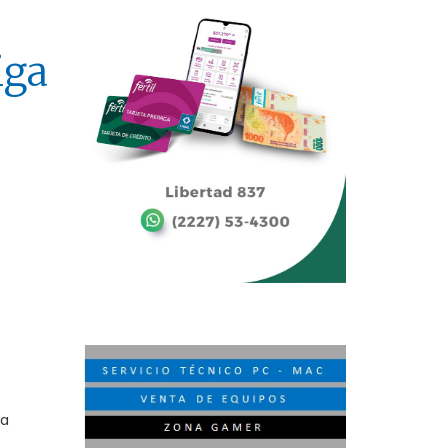
iga
ga