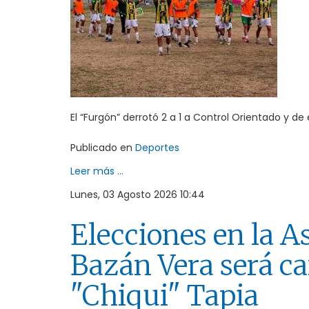
El “Furgón” derrotó 2 a 1 a Control Orientado y 
Publicado en
Deportes
Leer más ...
Lunes, 03 Agosto 2026 10:44
Elecciones en la A
Bazán Vera será ca
"Chiqui" Tapia