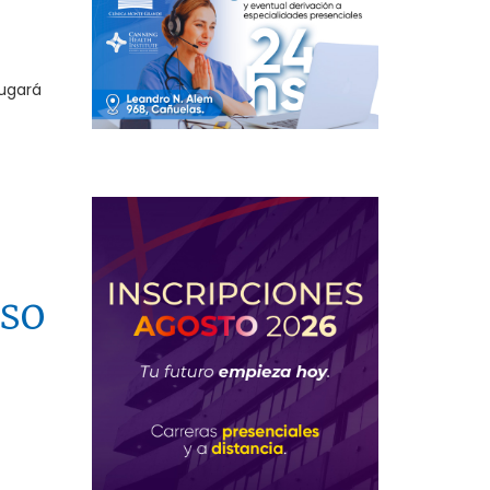
jugará
uso