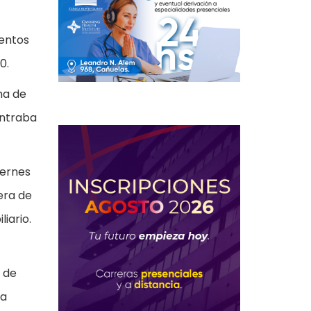
ientos
0.
ma de
ontraba
iernes
era de
iario.
o de
ra