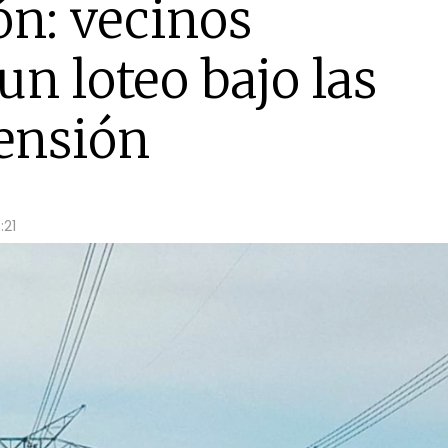
ón: vecinos
un loteo bajo las
tensión
:21