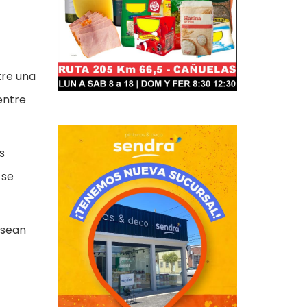
tre una
entre
s
 se
esean