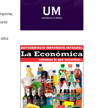
ampone,
 una
 alta