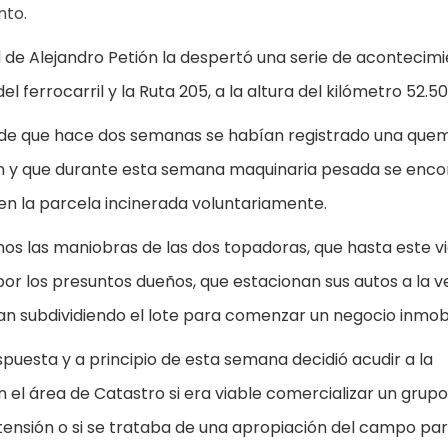
nto.
ad de Alejandro Petión la despertó una serie de acontecim
l ferrocarril y la Ruta 205, a la altura del kilómetro 52.50
os de que hace dos semanas se habían registrado una que
ón y que durante esta semana maquinaria pesada se enc
en la parcela incinerada voluntariamente.
nos las maniobras de las dos topadoras, que hasta este v
or los presuntos dueños, que estacionan sus autos a la v
n subdividiendo el lote para comenzar un negocio inmobil
uesta y a principio de esta semana decidió acudir a la
 el área de Catastro si era viable comercializar un grup
tensión o si se trataba de una apropiación del campo pa