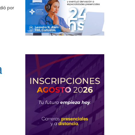
dió por
a