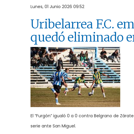
Lunes, 01 Junio 2026 09:52
Uribelarrea F.C. e
quedó eliminado e
El “Furgón” igualó 0 a 0 contra Belgrano de Zárat
serie ante San Miguel.