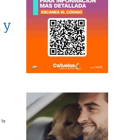
 y
 la