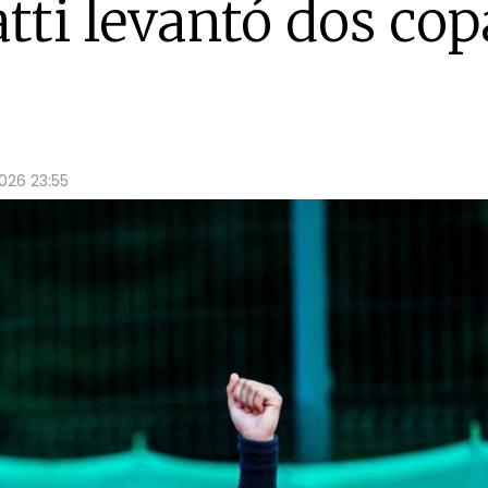
atti levantó dos cop
026 23:55