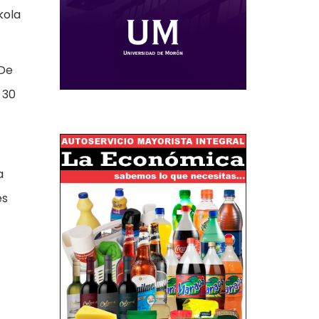
kola
 De
 30
a
es