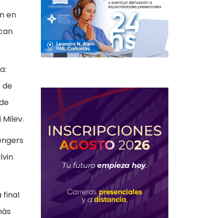
ón en
acan
a:
5 de
 de
 Milev.
lengers
lvin
 final
más