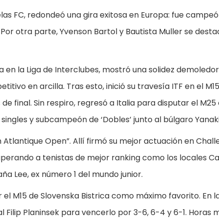
elas FC, redondeó una gira exitosa en Europa: fue campe
 Por otra parte, Yvenson Bartol y Bautista Muller se dest
ia en la Liga de Interclubes, mostró una solidez demoledor
tivo en arcilla. Tras esto, inició su travesía ITF en el M1
e final. Sin respiro, regresó a Italia para disputar el M25
n singles y subcampeón de ‘Dobles’ junto al búlgaro Yanaki
n Atlantique Open”. Allí firmó su mejor actuación en Chal
 superando a tenistas de mejor ranking como los locales Ca
ña Lee, ex número 1 del mundo junior.
r el M15 de Slovenska Bistrica como máximo favorito. En la
cal Filip Planinsek para vencerlo por 3-6, 6-4 y 6-1. Horas 