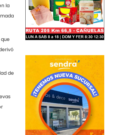
en la
irmada
 que
derivó
dad de
uevas
or