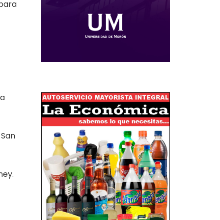
 para
ma
 San
ney.