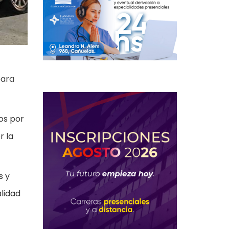
para
jos por
r la
s y
alidad