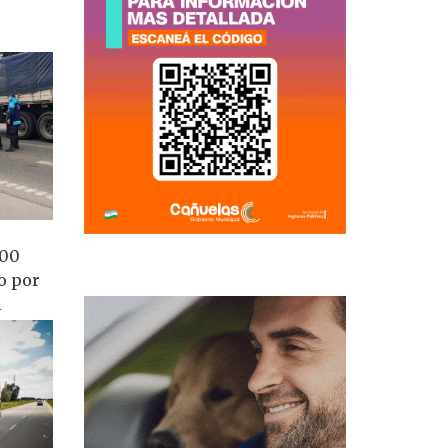
100
o por
l