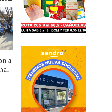
on a
nal