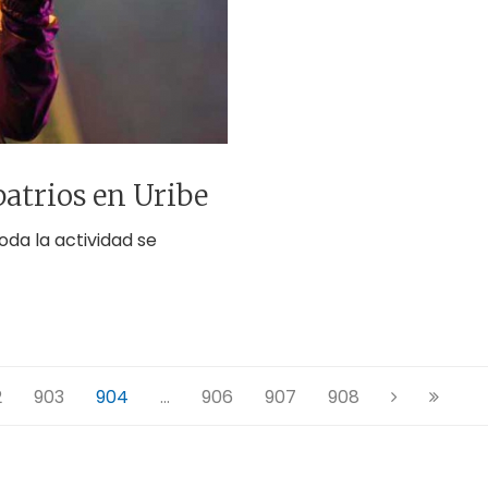
patrios en Uribe
Toda la actividad se
2
903
904
...
906
907
908