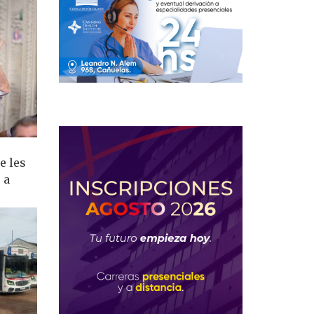
e les
 a