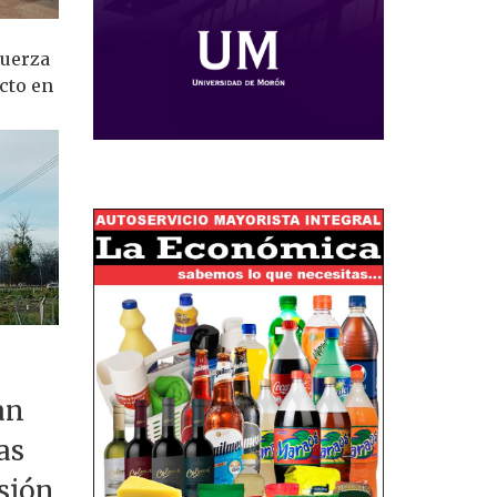
Fuerza
cto en
an
as
nsión