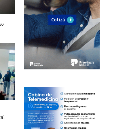
va
tal