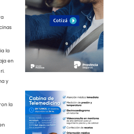
ra
cinas
ia la
aja en
i.
na y
ron la
en