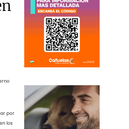
en
ierno
mar por
en los