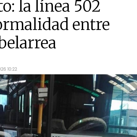
to: la línea 502
ormalidad entre
belarrea
026 10:22