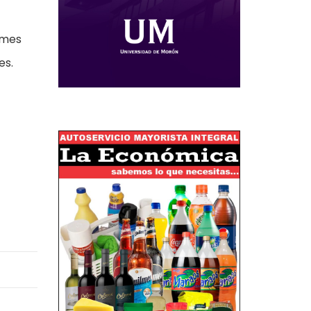
 mes
es.