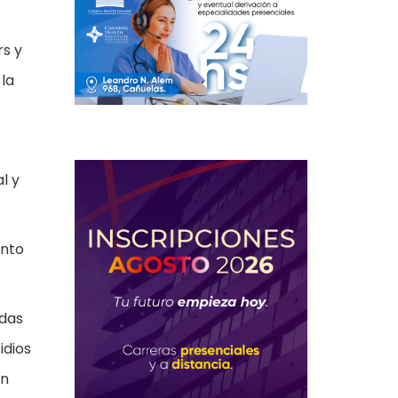
rs y
 la
l y
ento
adas
idios
on