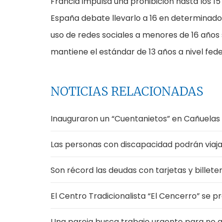
Francia impulsa una prohibición hasta los 15
España debate llevarlo a 16 en determinados
uso de redes sociales a menores de 16 años 
mantiene el estándar de 13 años a nivel fede
NOTICIAS RELACIONADAS
Inauguraron un “Cuentanietos” en Cañuelas
Las personas con discapacidad podrán viajar
Son récord las deudas con tarjetas y billeter
El Centro Tradicionalista “El Cencerro” se p
Una pareja busca trabajo urgente para no q