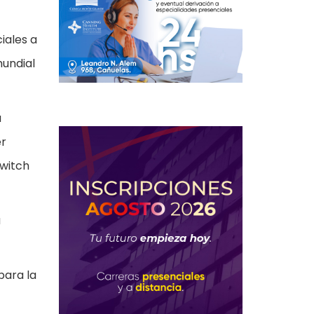
iales a
mundial
a
er
Twitch
a
para la