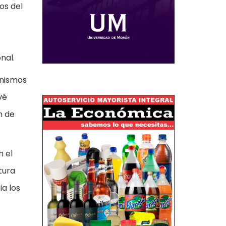
os del
nal.
anismos
vé
n de
n el
tura
ia los