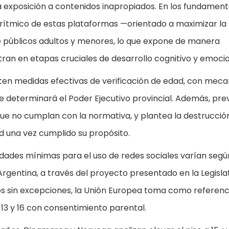
la exposición a contenidos inapropiados. En los fundament
gorítmico de estas plataformas —orientado a maximizar la
re públicos adultos y menores, lo que expone de manera
an en etapas cruciales de desarrollo cognitivo y emocio
ten medidas efectivas de verificación de edad, con mec
ue determinará el Poder Ejecutivo provincial. Además, pre
e no cumplan con la normativa, y plantea la destrucció
ad una vez cumplido su propósito.
edades mínimas para el uso de redes sociales varían segú
Argentina, a través del proyecto presentado en la Legisla
ños sin excepciones, la Unión Europea toma como referenc
 13 y 16 con consentimiento parental.