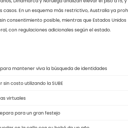
 años, Dinamarca y Noruega analizan elevar el piso a 15, y
 casos. En un esquema más restrictivo, Australia ya proh
sin consentimiento posible, mientras que Estados Unidos
ral, con regulaciones adicionales según el estado.
 para mantener viva la búsqueda de identidades
 sin costo utilizando la SUBE
as virtuales
repara para un gran festejo
uedar en la calle con su bebé de un año