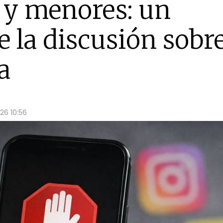
 y menores: un
e la discusión sobr
a
26 10:56