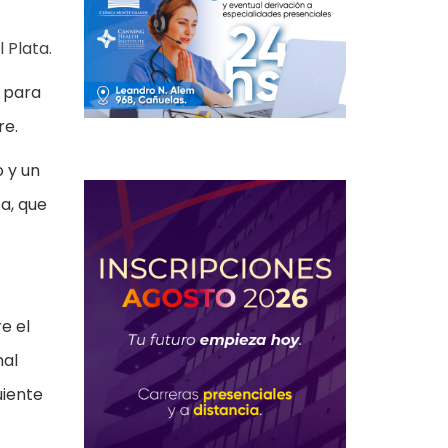
 Plata.
s para
re.
o y un
a, que
e el
nal
uiente