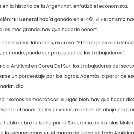
en la historia de la Argentina”, enfatizó el economista.
ción: “El General había ganado en el 46’. El Peronismo n
al es más grande, hay que hacerle honor”.
 condiciones laborales, expresó: “El trabajo es el ordena
jo, por ende, puede ser propiedad de los trabajadores”.
cia Artificial en Corea Del Sur, los trabajadores del sect
arse un porcentaje por los logros. Además, a partir de es
aria”, dijo.
ó: “Somos democráticos. Si jugás bien, hay que hacer die
speta el hacer de los privados, mirando de abajo para ar
, habló sobre la lucha por la Soberanía de las Islas Malvi
pero lo recuperamos en el marco de lucha en toda América