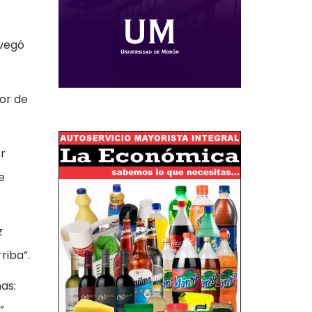
avegó
dor de
or
e
z
riba”.
nas:
”.