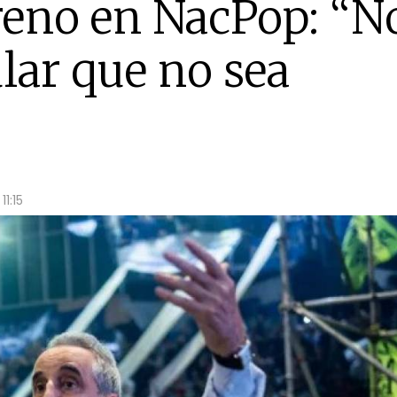
eno en NacPop: “N
lar que no sea
1:15