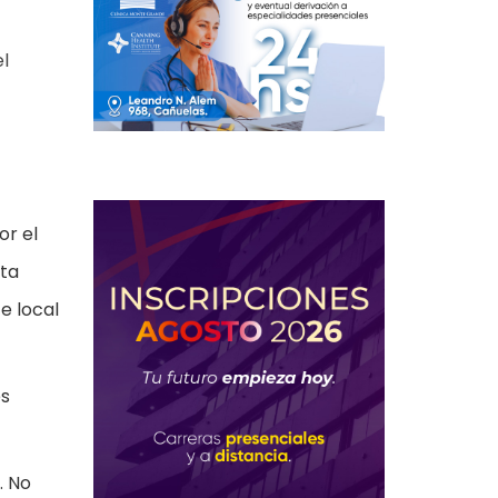
el
or el
sta
e local
es
. No