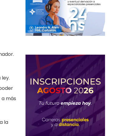
nador.
 ley.
 poder
r a más
a la