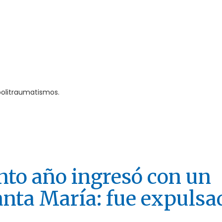
 politraumatismos.
to año ingresó con un
anta María: fue expulsa