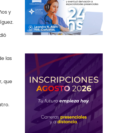
ños y
íguez.
dió
e las
r, que
tro.