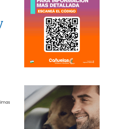
y
óximas