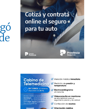
egó
 de