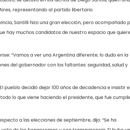
ires, representando al partido libertario.
vincia, Santilli hizo una gran elección, pero acompañado p
que hay muchos candidatos de nuestro espacio que quier
rense: “Vamos a ver una Argentina diferente; lo dudo en la
nes del gobernador con los faltantes: seguridad, salud y
l pueblo decidió dejar 100 años de decadencia e insistir e
 todo lo que viene haciendo el presidente, que fue cumpl
specto a las elecciones de septiembre, dijo: “Se ha
voto de los bonaerenses y con transparencia. Si hubo u