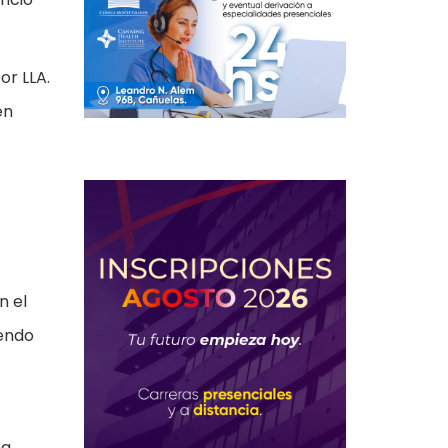
or LLA.
en
n el
iendo
na