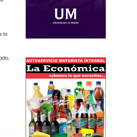
 la
ado,