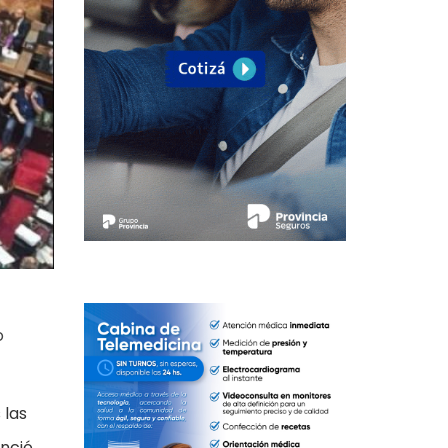
o
 las
unció