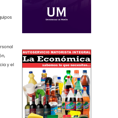
quipos
ersonal
ón,
ia y el