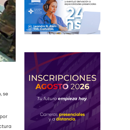
, se
 por
ectura