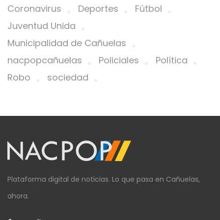
Coronavirus
Deportes
Fútbol
Juventud Unida
Municipalidad de Cañuelas
nacpopcañuelas
Policiales
Política
Robo
sociedad
Plataforma digital de noticias. Lo que pasa en Cañuelas,
ahora.