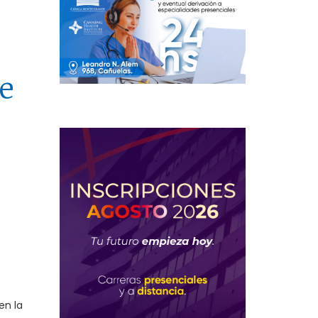
e
en la