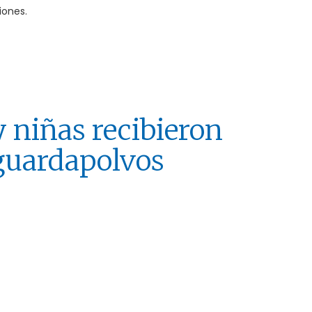
iones.
 niñas recibieron
guardapolvos