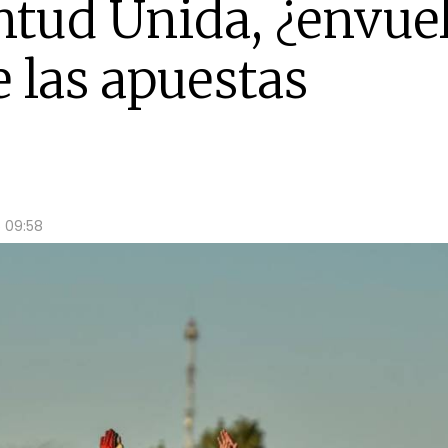
ntud Unida, ¿envue
e las apuestas
 09:58