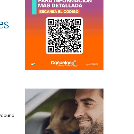
es
 vacuna