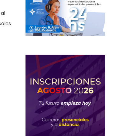
 al
coles