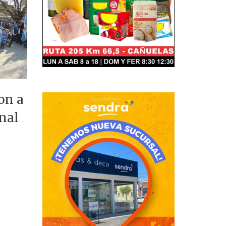
on a
nal