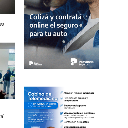
va
tal