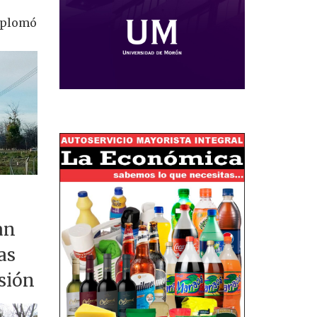
splomó
an
as
nsión