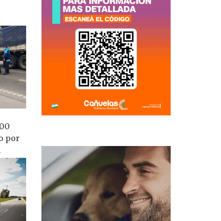
100
o por
l