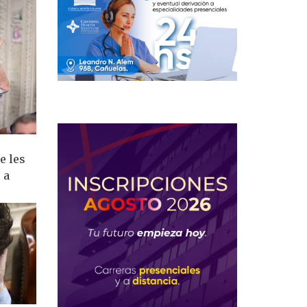
e les
 a