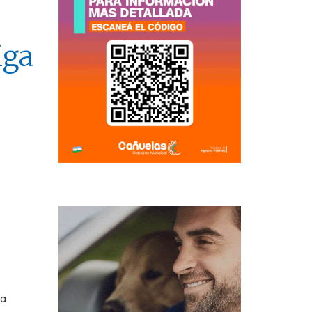
iga
ga